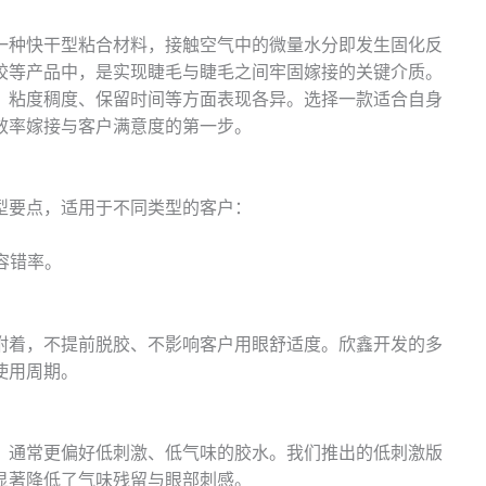
一种快干型粘合材料，接触空气中的微量水分即发生固化反
胶等产品中，是实现睫毛与睫毛之间牢固嫁接的关键介质。
、粘度稠度、保留时间等方面表现各异。选择一款适合自身
效率嫁接与客户满意度的第一步。
型要点，适用于不同类型的客户：
容错率。
附着，不提前脱胶、不影响客户用眼舒适度。欣鑫开发的多
使用周期。
，通常更偏好低刺激、低气味的胶水。我们推出的低刺激版
显著降低了气味残留与眼部刺感。