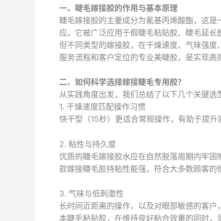
一、睫毛嫁接胶的作用与基本原理
睫毛嫁接胶的主要成分为氰基丙烯酸酯，这是
应。它被广泛应用于假睫毛粘贴胶、睫毛延长
但不同类型的嫁接胶，在干燥速度、气味强度
服务流程和客户定位的专业美睫胶，是实现高
二、如何科学选择嫁接睫毛专用胶？
从实践角度出发，我们总结了以下几个关键选
1. 干燥速度匹配操作习惯
快干型（15秒）更适合常规操作，有助于提升
2. 粘性与持久度
优质的睫毛嫁接胶水应在自然脱落周期内牢固
款嫁接睫毛胶持粘性能强，符合大多数顾客的
3. 气味与低刺激性
长时间近距离的操作，以及对眼部敏感的客户
本睫毛粘贴胶，在维持良好粘合效果的同时，