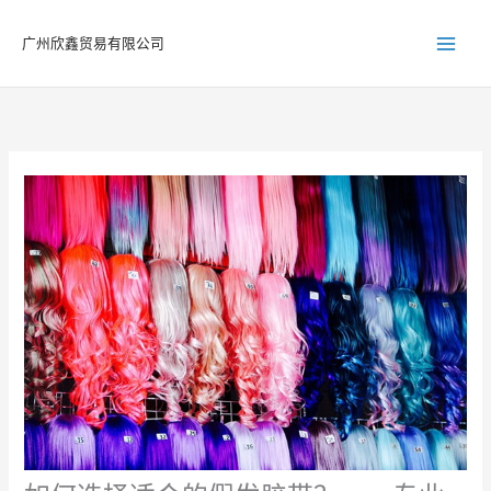
跳
至
广州欣鑫贸易有限公司
内
容