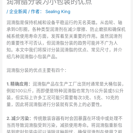
润滑脂分装为小包装的优点
/
企业新闻
/ 作者：
Sealing King
润滑脂是保持机械和设备平稳运行的无名英雄。从齿轮、轴
承到O形圈，各种类型润滑剂在减少摩擦、防止磨损和确保机
械系统使用寿命方面，发挥着至关重要的作用。虽然润滑剂
的重要性不可否认，但润滑脂分装的趋势可能并不广为人
知。本文中我们将探讨分装润滑脂的优点、常见尺寸，并介
绍几种润滑脂小包装产品。
润滑脂分装的优点主要有四个：
1. 精确应用：
润滑脂产品在生产工厂出货时通常是大桶包装，
例如100公斤，而即便是特种润滑脂也常为15公升装或5公升
装，但实际上许多工况可能只需要每次3克、5克、10克的
量，因此将润滑脂进行分装就有实务上的必要性。
2. 减少污染：
传统散装容器有时会因暴露在环境中或处理不
当而导致润滑脂受到污染，减损使用寿命。将润滑脂重新包
装到密封包装中可以消除这种担忧，确保润滑剂在使用之前